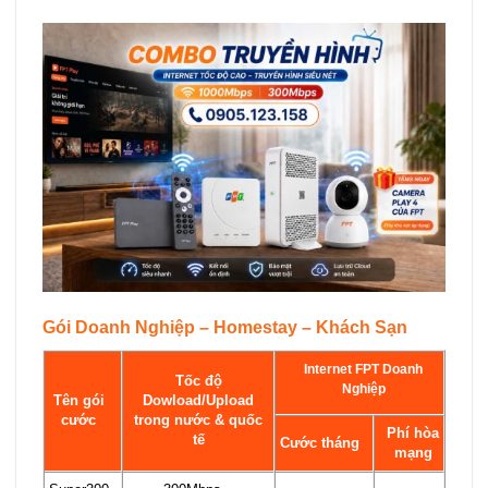
Gói Doanh Nghiệp – Homestay – Khách Sạn
Internet FPT Doanh
Tốc độ
Nghiệp
Tên gói
Dowload/Upload
cước
trong nước & quốc
Phí hòa
tế
Cước tháng
mạng