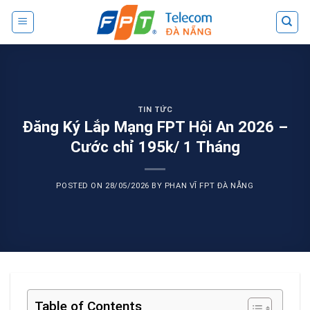
Skip
to
content
TIN TỨC
Đăng Ký Lắp Mạng FPT Hội An 2026 –
Cước chỉ 195k/ 1 Tháng
POSTED ON
28/05/2026
BY
PHAN VĨ FPT ĐÀ NẴNG
Table of Contents