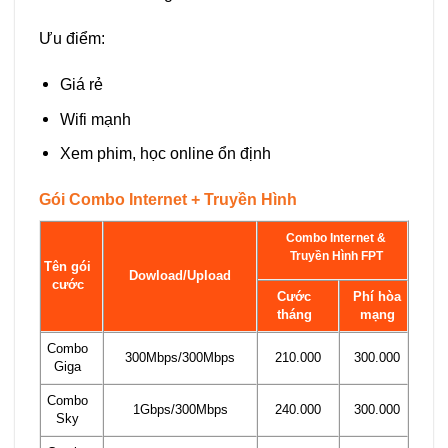
Ưu điểm:
Giá rẻ
Wifi mạnh
Xem phim, học online ổn định
Gói Combo Internet + Truyền Hình
Combo Internet &
Truyền Hình FPT
Tên gói
Dowload/Upload
cước
Cước
Phí hòa
tháng
mạng
Combo
300Mbps/300Mbps
210.000
300.000
Giga
Combo
1Gbps/300Mbps
240.000
300.000
Sky