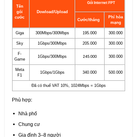
Gói Internet FPT
Tên
gói
Dowload/Upload
Phí hòa
cước
Cước/tháng
mạng
Giga
300Mbps/300Mbps
195.000
300.000
Sky
1Gbps/300Mbps
205.000
300.000
F-
1Gbps/300Mbps
245.000
300.000
Game
Meta
1Gbps/1Gbps
340.000
500.000
F1
Đã có thuế VAT 10%, 1024Mbps = 1Gbps
Phù hợp:
Nhà phố
Chung cư
Gia đình 3–8 người