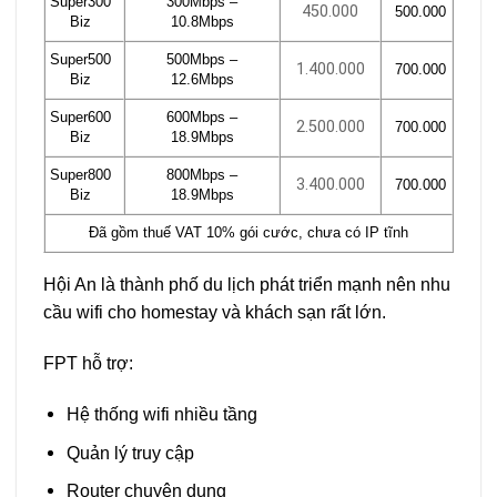
Super300
300Mbps –
450.000
500.000
Biz
10.8Mbps
Super500
500Mbps –
1.400.000
700.000
Biz
12.6Mbps
Super600
600Mbps –
2.500.000
700.000
Biz
18.9Mbps
Super800
800Mbps –
3.400.000
700.000
Biz
18.9Mbps
Đã gồm thuế VAT 10% gói cước, chưa có IP tĩnh
Hội An là thành phố du lịch phát triển mạnh nên nhu
cầu wifi cho homestay và khách sạn rất lớn.
FPT hỗ trợ:
Hệ thống wifi nhiều tầng
Quản lý truy cập
Router chuyên dụng