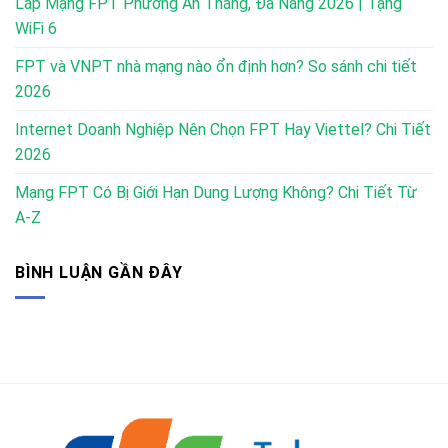
Lắp Mạng FPT Phường An Thắng, Đà Nẵng 2026 | Tặng
WiFi 6
FPT và VNPT nhà mạng nào ổn định hơn? So sánh chi tiết
2026
Internet Doanh Nghiệp Nên Chọn FPT Hay Viettel? Chi Tiết
2026
Mạng FPT Có Bị Giới Hạn Dung Lượng Không? Chi Tiết Từ
A-Z
BÌNH LUẬN GẦN ĐÂY