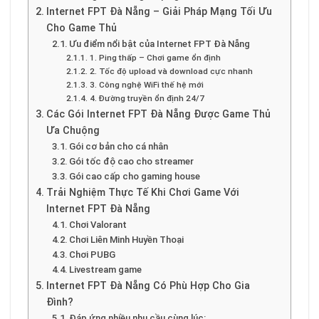
Internet FPT Đà Nẵng – Giải Pháp Mạng Tối Ưu
Cho Game Thủ
Ưu điểm nổi bật của Internet FPT Đà Nẵng
1. Ping thấp – Chơi game ổn định
2. Tốc độ upload và download cực nhanh
3. Công nghệ WiFi thế hệ mới
4. Đường truyền ổn định 24/7
Các Gói Internet FPT Đà Nẵng Được Game Thủ
Ưa Chuộng
Gói cơ bản cho cá nhân
Gói tốc độ cao cho streamer
Gói cao cấp cho gaming house
Trải Nghiệm Thực Tế Khi Chơi Game Với
Internet FPT Đà Nẵng
Chơi Valorant
Chơi Liên Minh Huyền Thoại
Chơi PUBG
Livestream game
Internet FPT Đà Nẵng Có Phù Hợp Cho Gia
Đình?
Đáp ứng nhiều nhu cầu cùng lúc: