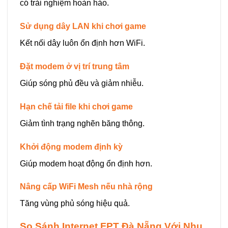
có trải nghiệm hoàn hảo.
Sử dụng dây LAN khi chơi game
Kết nối dây luôn ổn định hơn WiFi.
Đặt modem ở vị trí trung tâm
Giúp sóng phủ đều và giảm nhiễu.
Hạn chế tải file khi chơi game
Giảm tình trạng nghẽn băng thông.
Khởi động modem định kỳ
Giúp modem hoạt động ổn định hơn.
Nâng cấp WiFi Mesh nếu nhà rộng
Tăng vùng phủ sóng hiệu quả.
So Sánh Internet FPT Đà Nẵng Với Nhu