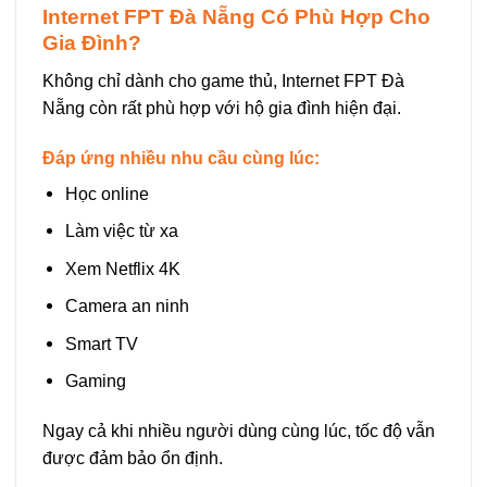
Internet FPT Đà Nẵng Có Phù Hợp Cho
Gia Đình?
Không chỉ dành cho game thủ, Internet FPT Đà
Nẵng còn rất phù hợp với hộ gia đình hiện đại.
Đáp ứng nhiều nhu cầu cùng lúc:
Học online
Làm việc từ xa
Xem Netflix 4K
Camera an ninh
Smart TV
Gaming
Ngay cả khi nhiều người dùng cùng lúc, tốc độ vẫn
được đảm bảo ổn định.