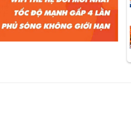
ẵng 2026
 phục vụ nhu cầu giải trí mà
việc online, kinh doanh và kết
g và phát triển nhanh bậc
o ngày càng tăng mạnh. Vì
 thành lựa chọn ưu tiên của
 cửa hàng kinh doanh.