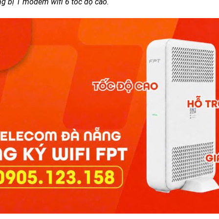
ng bị 1 modem wifi 6 tốc độ cao.