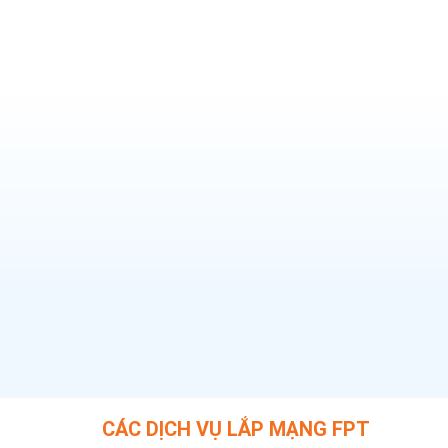
Với hạ tầng cáp quang hiện đại, tốc độ ổn định, n
loạt chương trình khuyến mãi hấp dẫn trong năm
khẳng định vị thế là nhà mạng được khách hàng ti
Chúng tôi sẽ giúp bạn cập nhật đầy đủ thông tin 
Nẵng mới nhất, ưu đãi đang áp dụng, thủ tục đăng
nghiệm lựa chọn gói mạng phù hợp nhất.
CÁC DỊCH VỤ LẮP MẠNG FPT