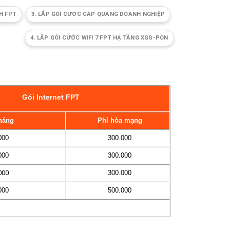
H FPT
3. LẮP GÓI CƯỚC CÁP QUANG DOANH NGHIỆP
4. LẮP GÓI CƯỚC WIFI 7 FPT HẠ TẦNG XGS‑PON
Gói Internet FPT
háng
Phí hòa mạng
000
300.000
000
300.000
000
300.000
000
500.000