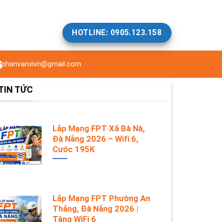
HOTLINE: 0905.123.158
phanvanvivn@gmail.com
TIN TỨC
Lắp Mạng FPT Xã Bà Nà,
Đà Nẵng 2026 – Wifi 6,
Cước 195K
Lắp Mạng FPT Phường An
Thắng, Đà Nẵng 2026 |
Tặng WiFi 6