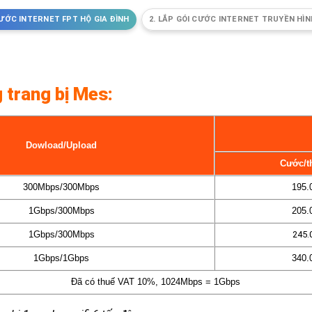
 CƯỚC INTERNET FPT HỘ GIA ĐÌNH
2. LẮP GÓI CƯỚC INTERNET TRUYỀN HÌN
g trang bị Mes:
Dowload/Upload
Cước/t
300Mbps/300Mbps
195.
1Gbps/300Mbps
205.
1Gbps/300Mbps
245.
1Gbps/1Gbps
340.
Đã có thuế VAT 10%, 1024Mbps = 1Gbps