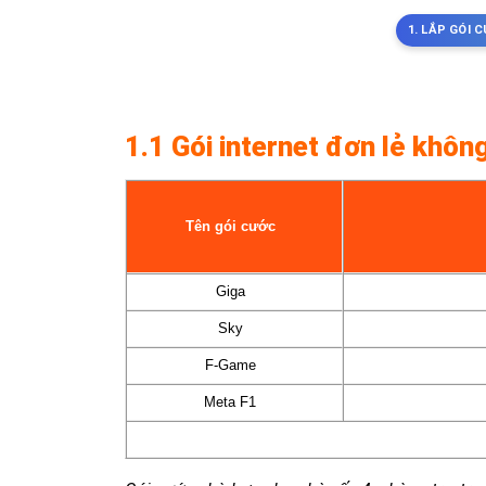
1. LẮP GÓI
1.1 Gói internet đơn lẻ khôn
Tên gói cước
Giga
Sky
F-Game
Meta F1