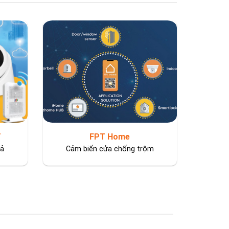
T
FPT Home
uả
Cảm biến cửa chống trộm