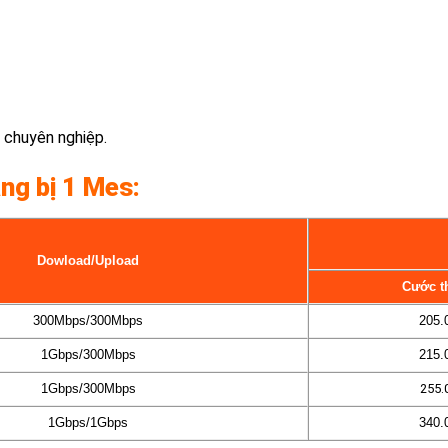
 chuyên nghiệp.
ang bị 1 Mes:
Dowload/Upload
Cước t
300Mbps/300Mbps
205.
1Gbps/300Mbps
215.
1Gbps/300Mbps
255.
1Gbps/1Gbps
340.