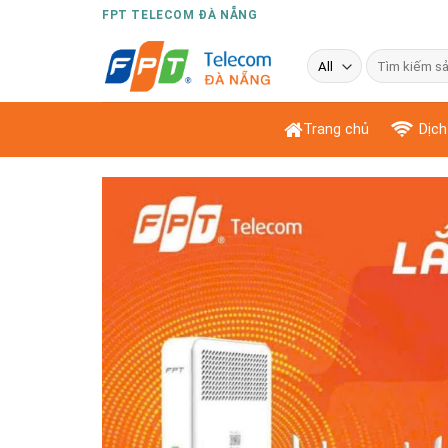
Skip
FPT TELECOM ĐÀ NẴNG
to
Tìm
content
kiếm:
Trang chủ
Dịch