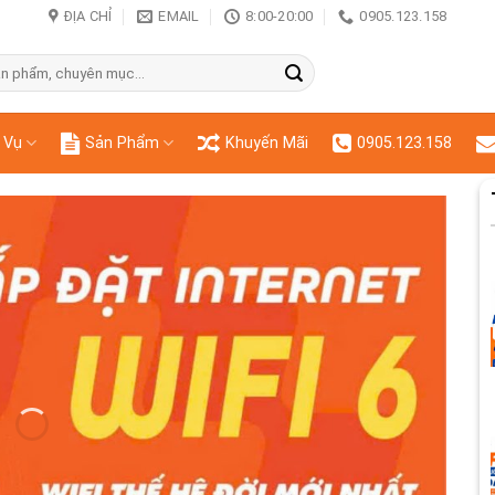
ĐỊA CHỈ
EMAIL
8:00-20:00
0905.123.158
 Vụ
Sản Phẩm
Khuyến Mãi
0905.123.158