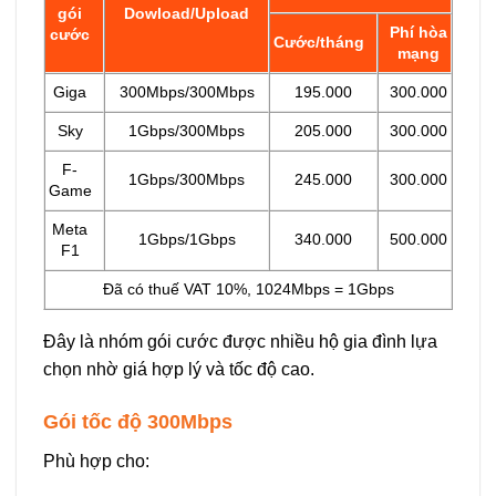
gói
Dowload/Upload
Phí hòa
cước
Cước/tháng
mạng
Giga
300Mbps/300Mbps
195.000
300.000
Sky
1Gbps/300Mbps
205.000
300.000
F-
1Gbps/300Mbps
245.000
300.000
Game
Meta
1Gbps/1Gbps
340.000
500.000
F1
Đã có thuế VAT 10%, 1024Mbps = 1Gbps
Đây là nhóm gói cước được nhiều hộ gia đình lựa
chọn nhờ giá hợp lý và tốc độ cao.
Gói tốc độ 300Mbps
Phù hợp cho: