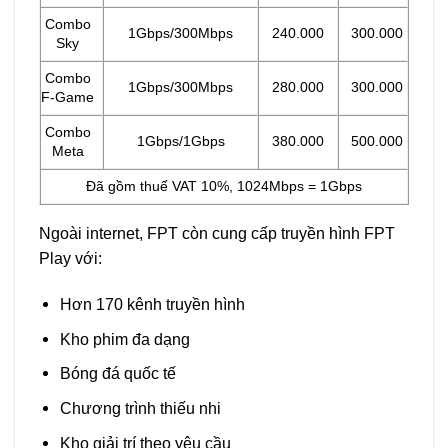
Combo
1Gbps/300Mbps
240.000
300.000
Sky
Combo
1Gbps/300Mbps
280.000
300.000
F-Game
Combo
1Gbps/1Gbps
380.000
500.000
Meta
Đã gồm thuế VAT 10%, 1024Mbps = 1Gbps
Ngoài internet, FPT còn cung cấp truyền hình FPT
Play với:
Hơn 170 kênh truyền hình
Kho phim đa dạng
Bóng đá quốc tế
Chương trình thiếu nhi
Kho giải trí theo yêu cầu