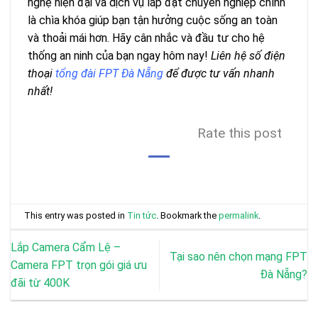
nghệ hiện đại và dịch vụ lắp đặt chuyên nghiệp chính
là chìa khóa giúp bạn tận hưởng cuộc sống an toàn
và thoải mái hơn. Hãy cân nhắc và đầu tư cho hệ
thống an ninh của bạn ngay hôm nay!
Liên hệ số điện
thoại
tổng đài FPT Đà Nẵng
để được tư vấn nhanh
nhất!
Rate this post
This entry was posted in
Tin tức
. Bookmark the
permalink
.
Lắp Camera Cẩm Lệ –
Tại sao nên chọn mạng FPT
Camera FPT trọn gói giá ưu
Đà Nẵng?
đãi từ 400K