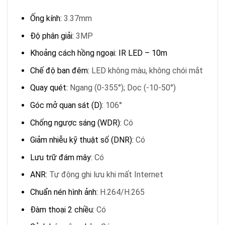
Ống kính:
3.37mm
Độ phân giải:
3MP
Khoảng cách hồng ngoại: IR LED – 10m
Chế độ ban đêm:
LED không màu, không chói mắt
Quay quét:
Ngang (0-355°); Dọc (-10-50°)
Góc mở quan sát (D):
106°
Chống ngược sáng (WDR):
Có
Giảm nhiễu kỹ thuật số (DNR):
Có
Lưu trữ đám mây:
Có
ANR:
Tự động ghi lưu khi mất Internet
Chuẩn nén hình ảnh:
H.264/H.265
Đàm thoại 2 chiều:
Có