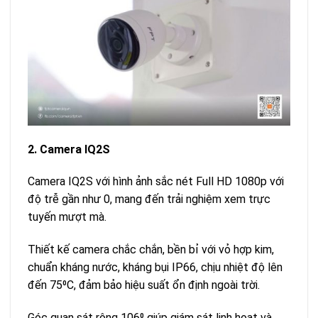
2. Camera IQ2S
Camera IQ2S với hình ảnh sắc nét Full HD 1080p với
độ trễ gần như 0, mang đến trải nghiệm xem trực
tuyến mượt mà.
Thiết kế camera chắc chắn, bền bỉ với vỏ hợp kim,
chuẩn kháng nước, kháng bụi IP66, chịu nhiệt độ lên
đến 75⁰C, đảm bảo hiệu suất ổn định ngoài trời.
Góc quan sát rộng 106⁰ giúp giám sát linh hoạt và