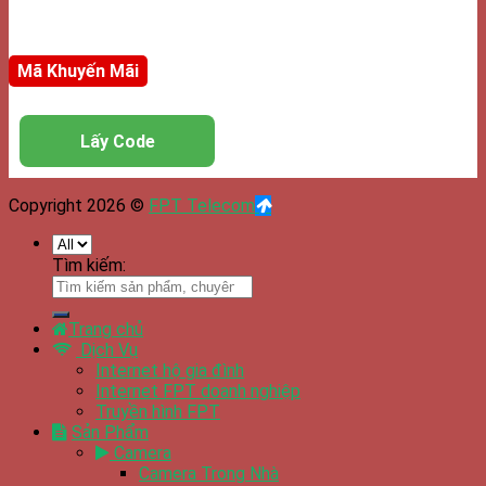
Mã Khuyến Mãi
Lấy Code
Copyright 2026 ©
FPT Telecom
Tìm kiếm:
Trang chủ
Dịch Vụ
Internet hộ gia đình
Internet FPT doanh nghiệp
Truyền hình FPT
Sản Phẩm
Camera
Camera Trong Nhà