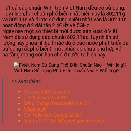
Tất cả các chuẩn WiFi trên Việt Nam đều có sử dụng.
Tuy nhiên, hai chuẩn phổ biến nhất hiện nay là 802.11g
và 802.11n và được sử dụng nhiều nhất vẫn là 802.11n,
hoạt động ở 2 dải tần 2.4GHz và 5GHz.
Ngày nay một số thiết bị mới được sản xuất ở Việt
Nam đã sử dụng các chuẩn 802.11ac, tuy nhiên số
lượng này chưa nhiều (mặc dù ở các nước phát triển đã
sử dụng rất phổ biến), một phần do chưa phù hợp với
hạ tầng mạng còn hạn chế ở nước ta hiện nay.
Việt Nam Sử Dụng Phổ Biến Chuẩn Nào – Wifi là gì?
>> Xem thêm:
IP động & IP tĩnh là gì?
Tìm hiểu IPTV Là Gì?
Băng Thông (Bandwidth) Là Gì?
Mbps là gì?
Tìm Hiểu Cáp Quang Là Gì?
Internet FPT Đà Nẵng có gói cước nào?