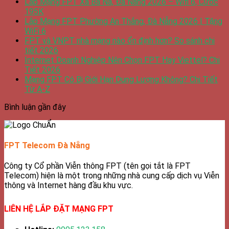
Lắp Mạng FPT Xã Bà Nà, Đà Nẵng 2026 – Wifi 6, Cước
195K
Lắp Mạng FPT Phường An Thắng, Đà Nẵng 2026 | Tặng
WiFi 6
FPT và VNPT nhà mạng nào ổn định hơn? So sánh chi
tiết 2026
Internet Doanh Nghiệp Nên Chọn FPT Hay Viettel? Chi
Tiết 2026
Mạng FPT Có Bị Giới Hạn Dung Lượng Không? Chi Tiết
Từ A-Z
Bình luận gần đây
FPT Telecom Đà Nẵng
Công ty Cổ phần Viễn thông FPT (tên gọi tắt là FPT
Telecom) hiện là một trong những nhà cung cấp dịch vụ Viễn
thông và Internet hàng đầu khu vực.
LIÊN HỆ LẮP ĐẶT MẠNG FPT