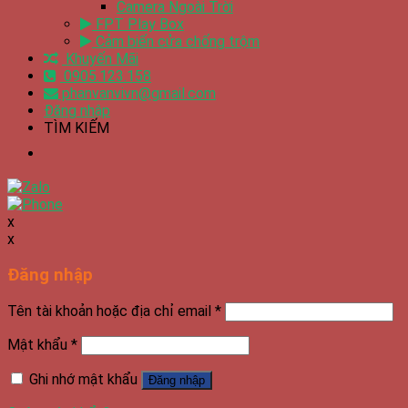
Camera Ngoài Trời
FPT Play Box
Cảm biến cửa chống trộm
Khuyến Mãi
0905.123.158
phanvanvivn@gmail.com
Đăng nhập
TÌM KIẾM
x
x
Đăng nhập
Tên tài khoản hoặc địa chỉ email
*
Mật khẩu
*
Ghi nhớ mật khẩu
Đăng nhập