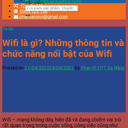
Cảm biến cửa chống trộm
Tìm kiếm:
Khuyến Mãi
0905.123.158
phanvanvivn@gmail.com
Tin tức
Wifi là gì? Những thông tin và
chức năng nổi bật của Wifi
Posted on
21/04/2023
24/04/2023
by
Phan Vĩ FPT Đà Nẵng
Wifi – mạng không dây, hiện đã và đang chiếm vai trò
rất quan trọng trong cuộc sống, công việc cũng như