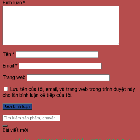
Bình luận
*
Tên
*
Email
*
Trang web
Lưu tên của tôi, email, và trang web trong trình duyệt này
cho lần bình luận kế tiếp của tôi.
Bài viết mới