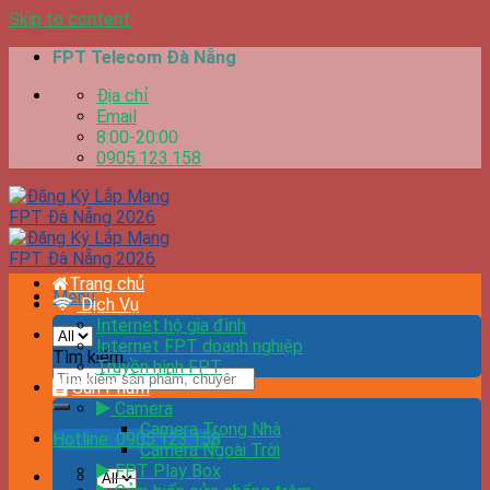
Skip to content
FPT Telecom Đà Nẵng
Địa chỉ
Email
8:00-20:00
0905.123.158
Trang chủ
Menu
Dịch Vụ
Internet hộ gia đình
Internet FPT doanh nghiệp
Tìm kiếm:
Truyền hình FPT
Sản Phẩm
Camera
Camera Trong Nhà
Hotline: 0905.123.158
Camera Ngoài Trời
FPT Play Box