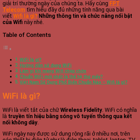
giải trí thường ngày của chúng ta. Hãy cùng
FPT
Telecom
tìm hiểu đầy đủ những tính năng qua bài
viết
Wifi là gì?
Những thông tin và chức năng nổi bật
của Wifi
này nhé.
Table of Contents
WiFi là gì?
Hướng dẫn sử dụng WiFi
Làm gì khi mạng Wifi chập chờn
Chuẩn WiFi mới nhất là thế hệ thứ mấy?
Việt Nam Sử Dụng Phổ Biến Chuẩn Nào – Wifi là gì?
WiFi là gì?
WiFi là viết tắt của chữ
Wireless Fidelity
. WiFi có nghĩa
là
truyền tín hiệu bằng sóng vô tuyến thông qua kết
nối không dây
.
WiFi ngày nay được sử dụng rộng rãi ở nhiều nơi, trên