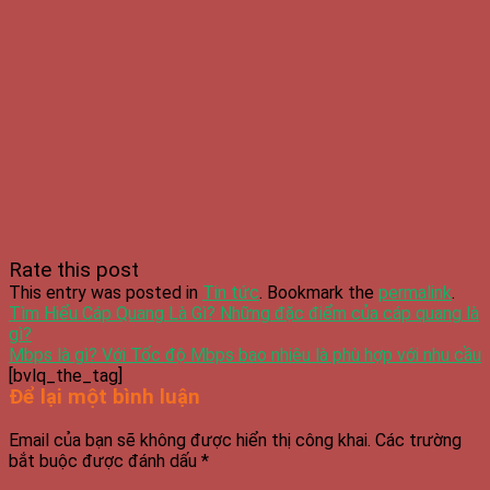
Rate this post
This entry was posted in
Tin tức
. Bookmark the
permalink
.
Tìm Hiểu Cáp Quang Là Gì? Những đặc điểm của cáp quang là
gì?
Mbps là gì? Với Tốc độ Mbps bao nhiêu là phù hợp với nhu cầu
[bvlq_the_tag]
Để lại một bình luận
Email của bạn sẽ không được hiển thị công khai.
Các trường
bắt buộc được đánh dấu
*