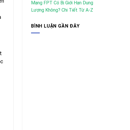
ền
Mạng FPT Có Bị Giới Hạn Dung
Lượng Không? Chi Tiết Từ A-Z
à
BÌNH LUẬN GẦN ĐÂY
t
ộc