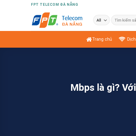
Skip
FPT TELECOM ĐÀ NẴNG
to
Tìm
content
kiếm:
Trang chủ
Dịch
Mbps là gì? Vớ