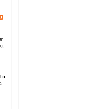
g
àn
u,
tin
c