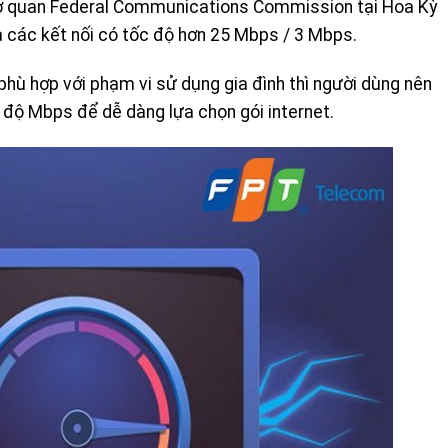
Cơ quan Federal Communications Commission tại Hoa Kỳ
à các kết nối có tốc độ hơn 25 Mbps / 3 Mbps.
phù hợp với phạm vi sử dụng gia đình thì người dùng nên
c độ Mbps để dễ dàng lựa chọn gói internet.