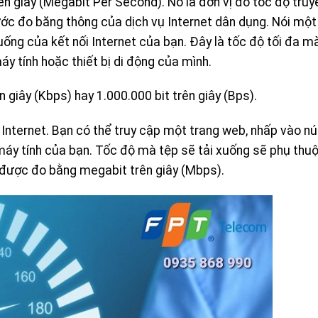
n giây (Megabit Per Second). Nó là đơn vị đo tốc độ truy
ớc đo băng thông của dịch vụ Internet dân dụng. Nói một
uống của kết nối Internet của bạn. Đây là tốc độ tối đa m
áy tính hoặc thiết bị di động của mình.
 giây (Kbps) hay 1.000.000 bit trên giây (Bps).
 Internet. Bạn có thể truy cập một trang web, nhấp vào nú
 máy tính của bạn. Tốc độ mà tệp sẽ tải xuống sẽ phụ thu
 được đo bằng megabit trên giây (Mbps).