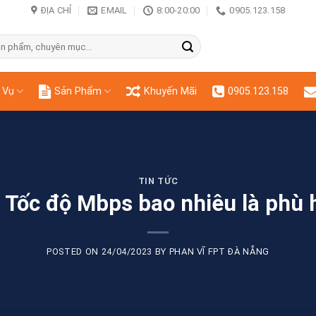
ĐỊA CHỈ
EMAIL
8:00-20:00
0905.123.158
 Vụ
Sản Phẩm
Khuyến Mãi
0905.123.158
TIN TỨC
i Tốc độ Mbps bao nhiêu là phù 
POSTED ON
24/04/2023
BY
PHAN VĨ FPT ĐÀ NẴNG