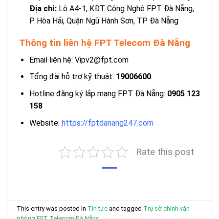
Địa chỉ:
Lô A4-1, KĐT Công Nghệ FPT Đà Nẵng,
P. Hòa Hải, Quận Ngũ Hành Sơn, TP Đà Nẵng
Thông tin liên hệ FPT Telecom Đà Nẵng
Email liên hệ: Vipv2@fpt.com
Tổng đài hỗ trợ kỹ thuật:
19006600
Hotline đăng ký lắp mạng FPT Đà Nẵng:
0905 123
158
Website:
https://fptdanang247.com
Rate this post
This entry was posted in
Tin tức
and tagged
Trụ sở chính văn
phòng FPT Telecom Đà Nẵng
.