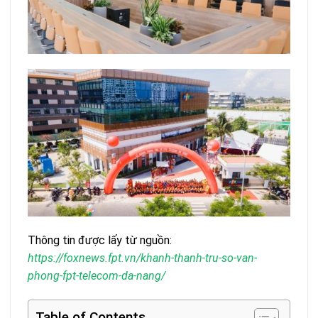
Thông tin được lấy từ nguồn:
https://foxnews.fpt.vn/khanh-thanh-tru-so-van-
phong-fpt-telecom-da-nang/
Table of Contents