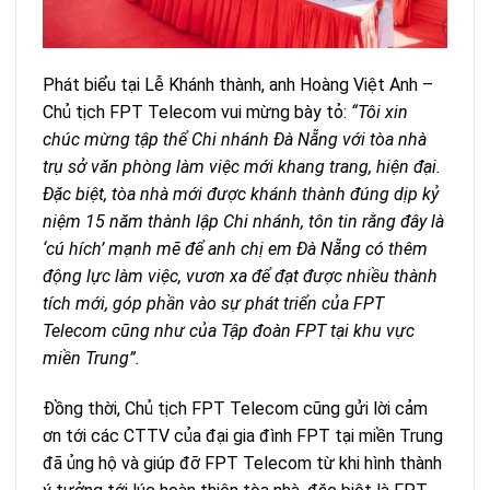
Phát biểu tại Lễ Khánh thành, anh Hoàng Việt Anh –
Chủ tịch FPT Telecom vui mừng bày tỏ:
“Tôi xin
chúc mừng tập thể Chi nhánh Đà Nẵng với tòa nhà
trụ sở văn phòng làm việc mới khang trang, hiện đại.
Đặc biệt, tòa nhà mới được khánh thành đúng dịp kỷ
niệm 15 năm thành lập Chi nhánh, tôn tin rằng đây là
‘cú hích’ mạnh mẽ để anh chị em Đà Nẵng có thêm
động lực làm việc, vươn xa để đạt được nhiều thành
tích mới, góp phần vào sự phát triển của FPT
Telecom cũng như của Tập đoàn FPT tại khu vực
miền Trung”.
Đồng thời, Chủ tịch FPT Telecom cũng gửi lời cảm
ơn tới các CTTV của đại gia đình FPT tại miền Trung
đã ủng hộ và giúp đỡ FPT Telecom từ khi hình thành