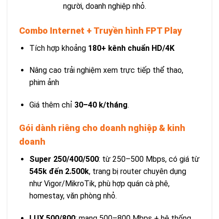
người, doanh nghiệp nhỏ.
Combo Internet + Truyền hình FPT Play
Tích hợp khoảng
180+ kênh chuẩn HD/4K
Nâng cao trải nghiệm xem trực tiếp thể thao,
phim ảnh
Giá thêm chỉ
30–40 k/tháng
.
Gói dành riêng cho doanh nghiệp & kinh
doanh
Super 250/400/500
: từ 250–500 Mbps, có giá từ
545k đến 2.500k
, trang bị router chuyên dụng
như Vigor/MikroTik, phù hợp quán cà phê,
homestay, văn phòng nhỏ.
LUX 500/800
: mạng 500–800 Mbps + hệ thống