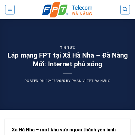
Skip
to
content
TIN TỨC
Lắp mạng FPT tại Xã Hà Nha – Đà Nẵng
Mới: Internet phủ sóng
POSTED ON
12/07/2025
BY
PHAN VĨ FPT ĐÀ NẴNG
Xã Hà Nha – một khu vực ngoại thành yên bình