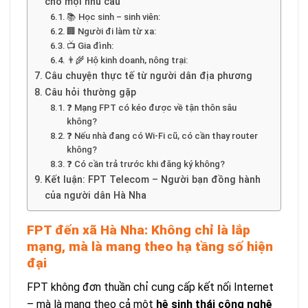
cho mọi nhu cầu
📚 Học sinh – sinh viên:
🏢 Người đi làm từ xa:
📺 Gia đình:
👨‍🌾 Hộ kinh doanh, nông trại:
Câu chuyện thực tế từ người dân địa phương
Câu hỏi thường gặp
❓ Mạng FPT có kéo được về tận thôn sâu
không?
❓ Nếu nhà đang có Wi-Fi cũ, có cần thay router
không?
❓ Có cần trả trước khi đăng ký không?
Kết luận: FPT Telecom – Người bạn đồng hành
của người dân Hà Nha
FPT đến xã Hà Nha: Không chỉ là lắp
mạng, mà là mang theo hạ tầng số hiện
đại
FPT không đơn thuần chỉ cung cấp kết nối Internet
– mà là mang theo cả một
hệ sinh thái công nghệ