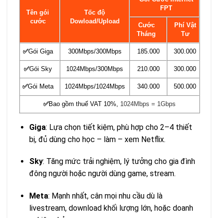
FPT
Tên gói
Tốc độ
cước
Dowload/Upload
Cước
Phí Vật
Tháng
Tư
✅
Gói Giga
300Mbps/300Mbps
185.000
300.000
✅
Gói Sky
1024Mbps/300Mbps
210.000
300.000
✅
Gói Meta
1024Mbps/1024Mbps
340.000
500.000
✅
Bao gồm thuế VAT 10%,
1024Mbps = 1Gbps
Giga
: Lựa chọn tiết kiệm, phù hợp cho 2–4 thiết
bị, đủ dùng cho học – làm – xem Netflix.
Sky
: Tăng mức trải nghiệm, lý tưởng cho gia đình
đông người hoặc người dùng game, stream.
Meta
: Mạnh nhất, cân mọi nhu cầu dù là
livestream, download khối lượng lớn, hoặc doanh