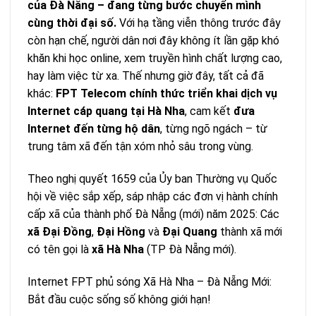
của Đà Nẵng – đang từng bước chuyển mình
cùng thời đại số.
Với hạ tầng viễn thông trước đây
còn hạn chế, người dân nơi đây không ít lần gặp khó
khăn khi học online, xem truyền hình chất lượng cao,
hay làm việc từ xa. Thế nhưng giờ đây, tất cả đã
khác:
FPT Telecom chính thức triển khai dịch vụ
Internet cáp quang tại Hà Nha
, cam kết
đưa
Internet đến từng hộ dân
, từng ngõ ngách – từ
trung tâm xã đến tận xóm nhỏ sâu trong vùng.
Theo nghị quyết 1659 của Ủy ban Thường vụ Quốc
hội về việc sắp xếp, sáp nhập các đơn vị hành chính
cấp xã của thành phố Đà Nẵng (mới) năm 2025: Các
xã Đại Đồng
,
Đại Hồng
và
Đại Quang
thành xã mới
có tên gọi là
xã Hà Nha
(TP Đà Nẵng mới).
Internet FPT phủ sóng Xã Hà Nha – Đà Nẵng Mới:
Bắt đầu cuộc sống số không giới hạn!