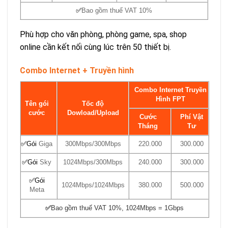
✅
Bao gồm thuế VAT 10%
Phù hợp cho văn phòng, phòng game, spa, shop
online cần kết nối cùng lúc trên 50 thiết bị.
Combo Internet + Truyền hình
Combo Internet Truyền
Hình FPT
Tên gói
Tốc độ
cước
Dowload/Upload
Cước
Phí Vật
Tháng
Tư
✅
Gói
Giga
300Mbps/300Mbps
220.000
300.000
✅
Gói
Sky
1024Mbps/300Mbps
240.000
300.000
✅
Gói
1024Mbps/1024Mbps
380.000
500.000
Meta
✅
Bao gồm thuế VAT 10%, 1024Mbps = 1Gbps