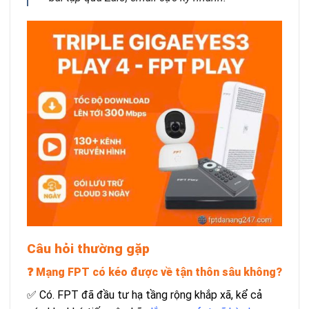
Câu hỏi thường gặp
❓ Mạng FPT có kéo được về tận thôn sâu không?
✅ Có. FPT đã đầu tư hạ tầng rộng khắp xã, kể cả