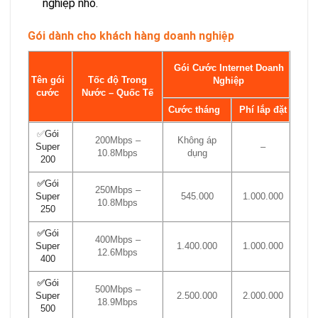
nghiệp nhỏ.
Gói dành cho khách hàng doanh nghiệp
Gói Cước Internet Doanh
Tên gói
Tốc độ Trong
Nghiệp
cước
Nước – Quốc Tế
Cước tháng
Phí lắp đặt
✅
Gói
200Mbps –
Không áp
Super
–
10.8Mbps
dụng
200
✅
Gói
250Mbps –
Super
545.000
1.000.000
10.8Mbps
250
✅
Gói
400Mbps –
Super
1.400.000
1.000.000
12.6Mbps
400
✅
Gói
500Mbps –
Super
2.500.000
2.000.000
18.9Mbps
500