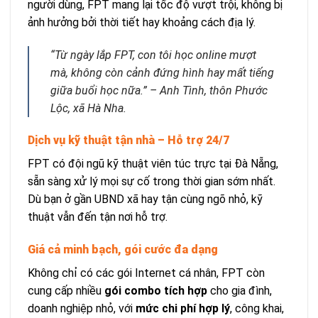
người dùng, FPT mang lại tốc độ vượt trội, không bị
ảnh hưởng bởi thời tiết hay khoảng cách địa lý.
“Từ ngày lắp FPT, con tôi học online mượt
mà, không còn cảnh đứng hình hay mất tiếng
giữa buổi học nữa.” –
Anh Tình, thôn Phước
Lộc, xã Hà Nha.
Dịch vụ kỹ thuật tận nhà – Hỗ trợ 24/7
FPT có đội ngũ kỹ thuật viên túc trực tại Đà Nẵng,
sẵn sàng xử lý mọi sự cố trong thời gian sớm nhất.
Dù bạn ở gần UBND xã hay tận cùng ngõ nhỏ, kỹ
thuật vẫn đến tận nơi hỗ trợ.
Giá cả minh bạch, gói cước đa dạng
Không chỉ có các gói Internet cá nhân, FPT còn
cung cấp nhiều
gói combo tích hợp
cho gia đình,
doanh nghiệp nhỏ, với
mức chi phí hợp lý
, công khai,