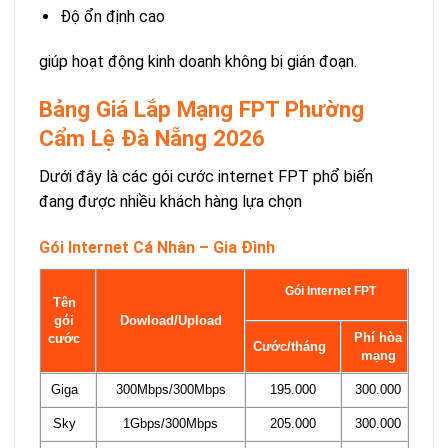
Độ ổn định cao
giúp hoạt động kinh doanh không bị gián đoạn.
Bảng Giá Lắp Mạng FPT Phường
Cẩm Lệ Đà Nẵng 2026
Dưới đây là các gói cước internet FPT phổ biến
đang được nhiều khách hàng lựa chọn
Gói Internet Cá Nhân – Gia Đình
Gói Internet FPT
Tên
gói
Dowload/Upload
Phí hòa
cước
Cước/tháng
mạng
Giga
300Mbps/300Mbps
195.000
300.000
Sky
1Gbps/300Mbps
205.000
300.000