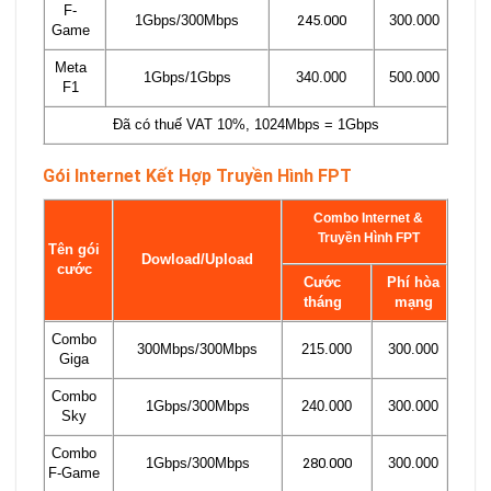
F-
1Gbps/300Mbps
245.000
300.000
Game
Meta
1Gbps/1Gbps
340.000
500.000
F1
Đã có thuế VAT 10%, 1024Mbps = 1Gbps
Gói Internet Kết Hợp Truyền Hình FPT
Combo Internet &
Truyền Hình FPT
Tên gói
Dowload/Upload
cước
Cước
Phí hòa
tháng
mạng
Combo
300Mbps/300Mbps
215.000
300.000
Giga
Combo
1Gbps/300Mbps
240.000
300.000
Sky
Combo
1Gbps/300Mbps
280.000
300.000
F-Game