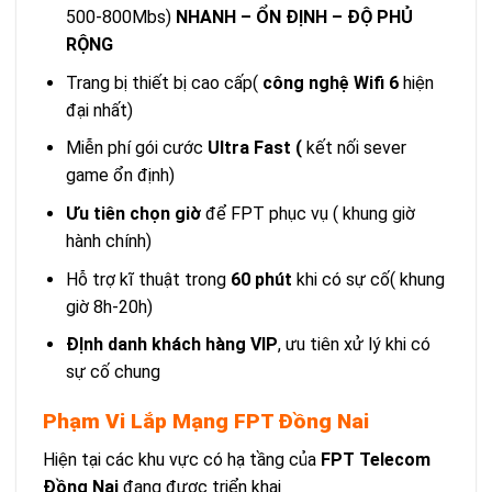
500-800Mbs)
NHANH – ỔN ĐỊNH – ĐỘ PHỦ
RỘNG
Trang bị thiết bị cao cấp(
công nghệ Wifi 6
hiện
đại nhất)
Miễn phí gói cước
Ultra Fast (
kết nối sever
game ổn định)
Ưu tiên chọn giờ
để FPT phục vụ ( khung giờ
hành chính)
Hỗ trợ kĩ thuật trong
60 phút
khi có sự cố( khung
giờ 8h-20h)
ĐỊnh danh khách hàng VIP
, ưu tiên xử lý khi có
sự cố chung
Phạm Vi Lắp Mạng FPT Đồng Nai
Hiện tại các khu vực có hạ tầng của
FPT Telecom
Đồng Nai
đang được triển khai