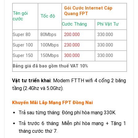
Gói Cước Internet Cáp
Tên gói
Quang FPT
Tốc độ
cước
Cước Tháng
Phí Vật Tư
Super 80
80Mbps
200.000
330.000
Super 100
100Mbps
230.000
330.000
Super 150
150Mbps
300.000
330.000
Bảng giá đã bao gồm thuế VAT 10%
Vật tư triển khai
: Modem FTTH wifi 4 cổng 2 băng
tầng (2.4Ghz và 5.0Ghz).
Khuyến Mãi Lắp Mạng FPT Đồng Nai
Trả sau từng tháng: Đóng phí hòa mạng 330K.
Trả trước 6 tháng: Miễn phí hòa mạng + Tặng 1
tháng cước thứ 7.