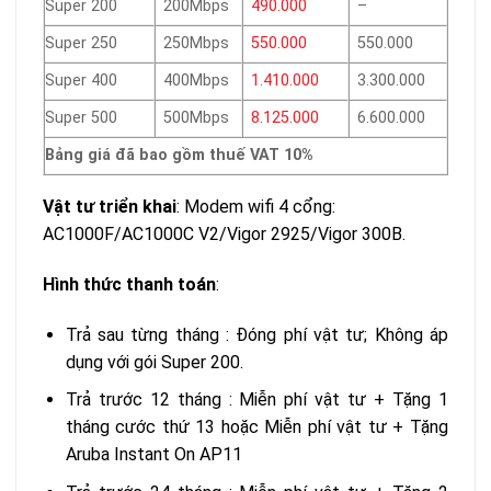
Super 200
200Mbps
490.000
–
Super 250
250Mbps
550.000
550.000
Super 400
400Mbps
1.410.000
3.300.000
Super 500
500Mbps
8.125.000
6.600.000
Bảng giá đã bao gồm thuế VAT 10%
Vật tư triển khai
: Modem wifi 4 cổng:
AC1000F/AC1000C V2/Vigor 2925/Vigor 300B.
Hình thức thanh toán
:
Trả sau từng tháng : Đóng phí vật tư; Không áp
dụng với gói Super 200.
Trả trước 12 tháng : Miễn phí vật tư + Tặng 1
tháng cước thứ 13 hoặc Miễn phí vật tư + Tặng
Aruba Instant On AP11