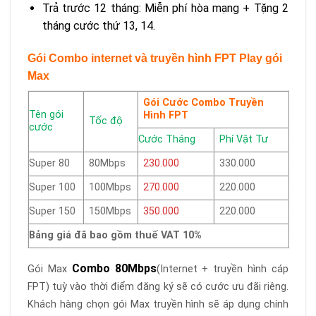
Trả trước 12 tháng: Miễn phí hòa mạng + Tặng 2
tháng cước thứ 13, 14.
Gói Combo internet và truyền hình FPT Play gói
Max
Gói Cước Combo Truyền
Tên gói
Hình FPT
Tốc độ
cước
Cước Tháng
Phí Vật Tư
Super 80
80Mbps
230.000
330.000
Super 100
100Mbps
270.000
220.000
Super 150
150Mbps
350.000
220.000
Bảng giá đã bao gồm thuế VAT 10%
Combo
80Mbps
Gói Max
(Internet + truyền hình cáp
FPT) tuỳ vào thời điểm đăng ký sẽ có cước ưu đãi riêng.
Khách hàng chọn gói Max truyền hình sẽ áp dụng chính