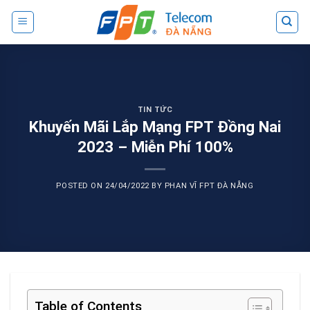
Skip
to
content
TIN TỨC
Khuyến Mãi Lắp Mạng FPT Đồng Nai
2023 – Miễn Phí 100%
POSTED ON
24/04/2022
BY
PHAN VĨ FPT ĐÀ NẴNG
Table of Contents