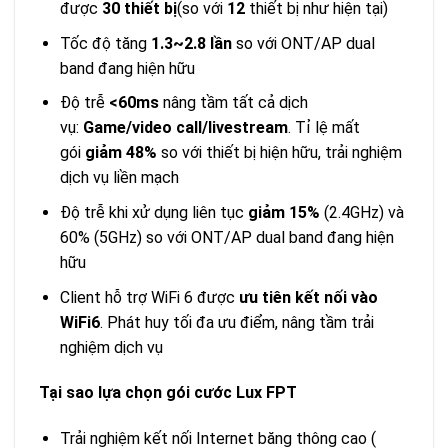
được
30 thiết bị
(so với
12
thiết bị như hiện tại)
Tốc độ tăng
1.3~2.8 lần
so với ONT/AP dual
band đang hiện hữu
Độ trễ
<60ms
nâng tầm tất cả dịch
vụ:
Game/video call/livestream
. Tỉ lệ mất
gói
giảm 48%
so với thiết bị hiện hữu, trải nghiệm
dịch vụ liền mạch
Độ trễ khi xử dụng liên tục
giảm 15%
(2.4GHz) và
60% (5GHz) so với ONT/AP dual band đang hiện
hữu
Client hỗ trợ WiFi 6 được
ưu tiên kết nối vào
WiFi6
. Phát huy tối đa ưu điểm, nâng tầm trải
nghiệm dịch vụ
Tại sao lựa chọn gói cước Lux FPT
Trải nghiệm kết nối Internet băng thông cao (