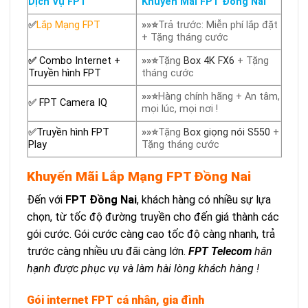
Dịch Vụ FPT
Khuyến Mãi FPT Đồng Nai
✅
Lắp Mạng FPT
»»⭐
Trả trước: Miễn phí lắp đặt
+ Tặng tháng cước
✅
Combo Internet +
»»⭐
Tặng
Box 4K FX6
+ Tặng
Truyền hình FPT
tháng cước
»»⭐
Hàng chính hãng + An tâm,
✅
FPT Camera IQ
mọi lúc, mọi nơi !
✅
Truyền hình FPT
»»⭐
Tặng
Box giọng nói S550
+
Play
Tặng tháng cước
Khuyến Mãi Lắp Mạng FPT Đồng Nai
Đến với
FPT Đồng Nai
, khách hàng có nhiều sự lựa
chọn, từ tốc độ đường truyền cho đến giá thành các
gói cước. Gói cước càng cao tốc độ càng nhanh, trả
trước càng nhiều ưu đãi càng lớn.
FPT Telecom
hân
hạnh được phục vụ và làm hài lòng khách hàng !
Gói internet FPT cá nhân, gia đình