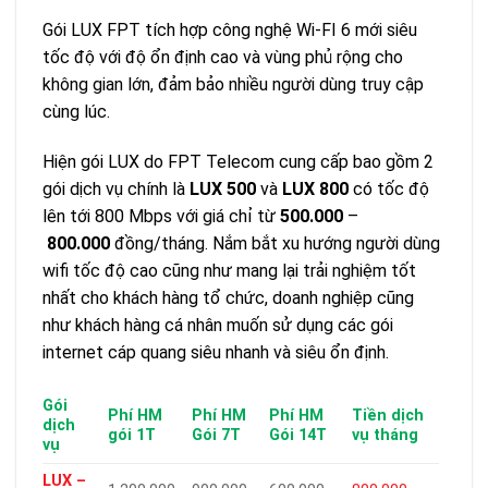
Gói LUX FPT tích hợp công nghệ Wi-FI 6 mới siêu
tốc độ với độ ổn định cao và vùng phủ rộng cho
không gian lớn, đảm bảo nhiều người dùng truy cập
cùng lúc.
Hiện gói LUX do FPT Telecom cung cấp bao gồm 2
gói dịch vụ chính là
LUX 500
và
LUX 800
có tốc độ
lên tới 800 Mbps với giá chỉ từ
500.000
–
800.000
đồng/tháng. Nắm bắt xu hướng người dùng
wifi tốc độ cao cũng như mang lại trải nghiệm tốt
nhất cho khách hàng tổ chức, doanh nghiệp cũng
như khách hàng cá nhân muốn sử dụng các gói
internet cáp quang siêu nhanh và siêu ổn định.
Gói
Phí HM
Phí HM
Phí HM
Tiền dịch
dịch
gói 1T
Gói 7T
Gói 14T
vụ tháng
vụ
LUX –