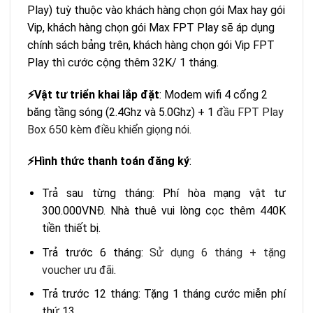
Play) tuỳ thuộc vào khách hàng chọn gói Max hay gói
Vip, khách hàng chọn gói Max FPT Play sẽ áp dụng
chính sách bảng trên, khách hàng chọn gói Vip FPT
Play thì cước cộng thêm 32K/ 1 tháng.
Vật tư triển khai lắp đặt
: Modem wifi 4 cổng 2
⚡️
băng tầng sóng (2.4Ghz và 5.0Ghz) + 1
đầu FPT Play
Box 650 kèm điều khiển giọng nói.
Hình thức thanh toán đăng ký
:
⚡️
Trả sau từng tháng: Phí hòa mạng vật tư
300.000VNĐ. Nhà thuê vui lòng cọc thêm 440K
tiền thiết bị.
Trả trước 6 tháng:
S
ử dụng 6 tháng + tặng
voucher ưu đãi
.
Trả trước 12 tháng: Tặng 1 tháng cước miễn phí
thứ 13.