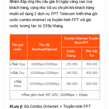
Nhằm đáp ứng nhu cầu giải trí ngày càng cao của
khách hàng, cũng như tối ưu chi phí khi khách hàng
muốn sử dụng 2 dịch vụ. FPT Telecom triển khai gói
cước combo internet và truyền hình FPT với giá
cước tương tác từ 235k/tháng.
Combo Internet Truyền
Hình FPT
Tên gói
Tốc độ
cước
Dowload/Upload
Cước
Phí Vật
Tháng
Tư
✅
Gói
Giga
150Mbps/150Mbps
235.000
300.000
✅
Gói
Sky
1024Mbps/150Mbps
245.000
400.000
✅
Gói
1024Mbps/1024Mbps
380.000
600.000
Meta
✅
Bao gồm thuế VAT 10%, 1024Mbps = 1Gbps
#Lưu ý:
Gói Combo (Internet + Truyền hình FPT