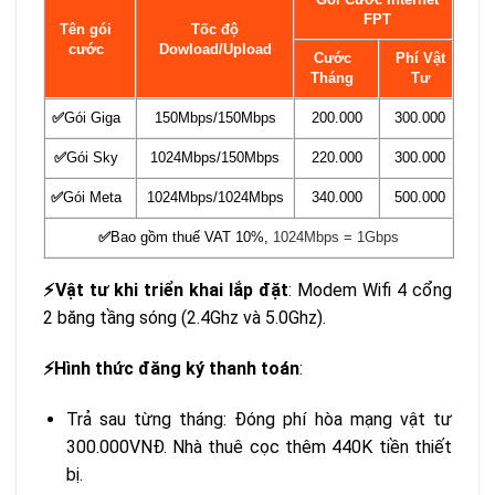
FPT
Tên gói
Tốc độ
cước
Dowload/Upload
Cước
Phí Vật
Tháng
Tư
✅
Gói Giga
150Mbps/150Mbps
200.000
300.000
✅
Gói Sky
1024Mbps/150Mbps
220.000
300.000
✅
Gói Meta
1024Mbps/1024Mbps
340.000
500.000
✅
Bao gồm thuế VAT 10%,
1024Mbps = 1Gbps
Vật tư khi triển khai lắp đặt
: Modem Wifi 4 cổng
⚡️
2 băng tầng sóng (2.4Ghz và 5.0Ghz).
Hình thức đăng ký thanh toán
:
⚡️
Trả sau từng tháng: Đóng phí hòa mạng vật tư
300.000VNĐ. Nhà thuê cọc thêm 440K tiền thiết
bị.