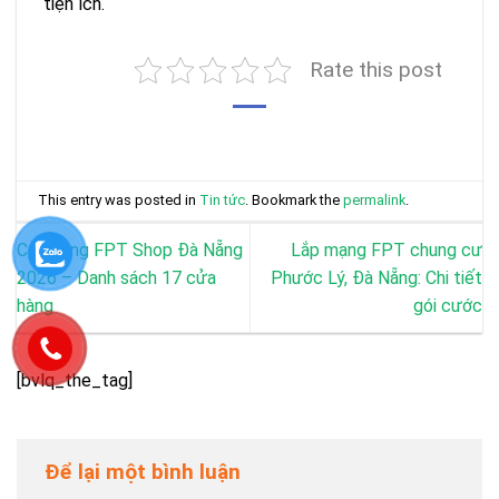
tiện ích.
Rate this post
This entry was posted in
Tin tức
. Bookmark the
permalink
.
Cửa hàng FPT Shop Đà Nẵng
Lắp mạng FPT chung cư
2026 – Danh sách 17 cửa
Phước Lý, Đà Nẵng: Chi tiết
hàng
gói cước
[bvlq_the_tag]
Để lại một bình luận