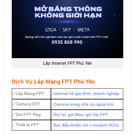
Lắp Internet FPT Phú Yên
Dịch Vụ Lắp Mạng FPT Phú Yên
✅
Lắp Mạng FPT
Internet hộ gia đình, doanh nghiệp
✅
Camera FPT
Camera trong nhà và ngoài trời
✅Gói
FPT Play
Gói IzI, gói Max, gói Vip FPT
✅
Thiết bị FPT
Box điều khiển nói + modem 5Ghz