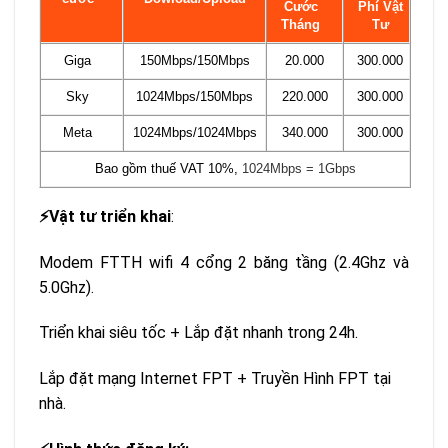
Cước
Phí Vật
Tháng
Tư
Giga
150Mbps/150Mbps
20.000
300.000
Sky
1024Mbps/150Mbps
220.000
300.000
Meta
1024Mbps/1024Mbps
340.000
300.000
Bao gồm thuế VAT 10%,
1024Mbps = 1Gbps
Vật tư triển khai
:
⚡️
Modem FTTH wifi 4 cổng 2 băng tầng (2.4Ghz và
5.0Ghz).
Triển khai siêu tốc + Lắp đặt nhanh trong 24h.
Lắp đặt mạng Internet FPT + Truyền Hình FPT tại
nhà.