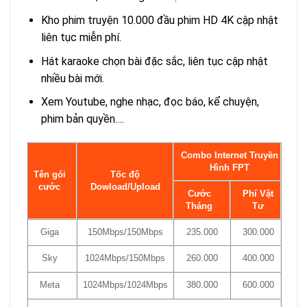
Kho phim truyện 10.000 đầu phim HD 4K cập nhật
liên tục miễn phí.
Hát karaoke chọn bài đặc sắc, liên tục cập nhật
nhiều bài mới.
Xem Youtube, nghe nhạc, đọc báo, kể chuyện,
phim bản quyền….
Combo Internet Truyền
Hình FPT
Tên gói
Tốc độ
cước
Dowload/Upload
Cước
Phí Vật
Tháng
Tư
Giga
150Mbps/150Mbps
235.000
300.000
Sky
1024Mbps/150Mbps
260.000
400.000
Meta
1024Mbps/1024Mbps
380.000
600.000