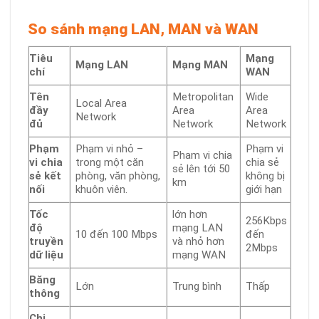
So sánh mạng LAN, MAN và WAN
Tiêu
Mạng
Mạng LAN
Mạng MAN
chí
WAN
Tên
Metropolitan
Wide
Local Area
đầy
Area
Area
Network
đủ
Network
Network
Phạm
Phạm vi nhỏ –
Phạm vi
Pham vi chia
vi chia
trong một căn
chia sẻ
sẻ lên tới 50
sẻ kết
phòng, văn phòng,
không bị
km
nối
khuôn viên.
giới hạn
Tốc
lớn hơn
256Kbps
độ
mạng LAN
10 đến 100 Mbps
đến
truyền
và nhỏ hơn
2Mbps
dữ liệu
mạng WAN
Băng
Lớn
Trung bình
Thấp
thông
Chi