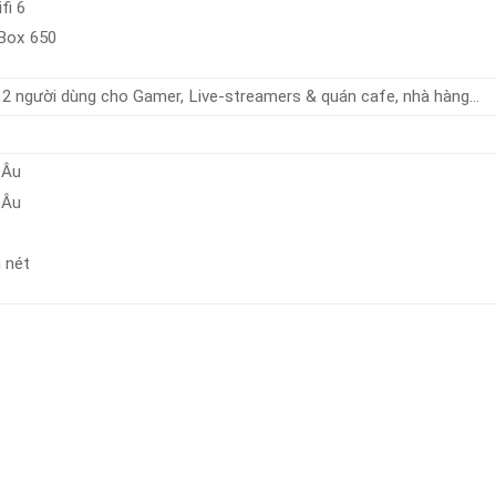
fi 6
Box 650
 12 người dùng cho Gamer, Live-streamers & quán cafe, nhà hàng…
 Âu
 Âu
 nét