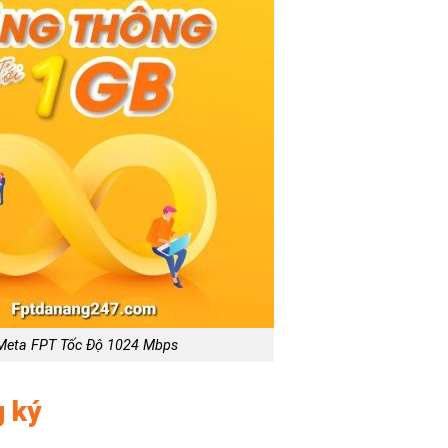
Meta FPT Tốc Độ 1024 Mbps
g ký