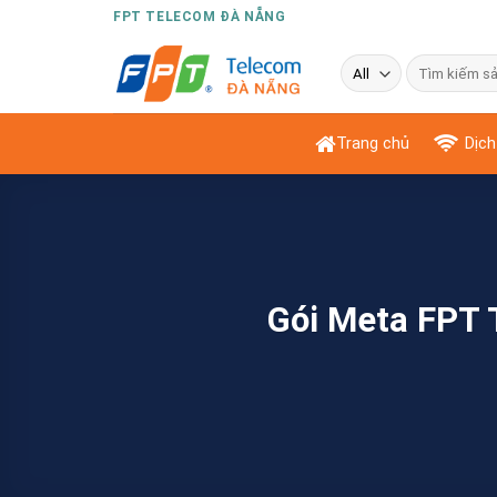
Skip
FPT TELECOM ĐÀ NẴNG
to
Tìm
content
kiếm:
Trang chủ
Dịch
Gói Meta FPT