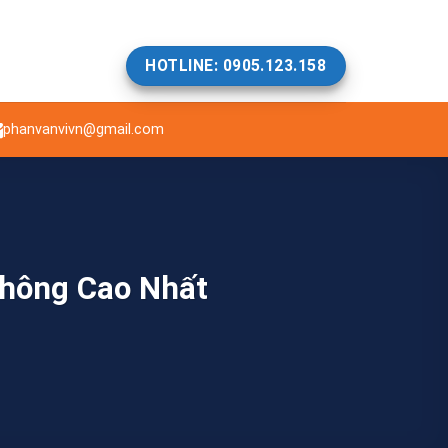
HOTLINE: 0905.123.158
phanvanvivn@gmail.com
hông Cao Nhất