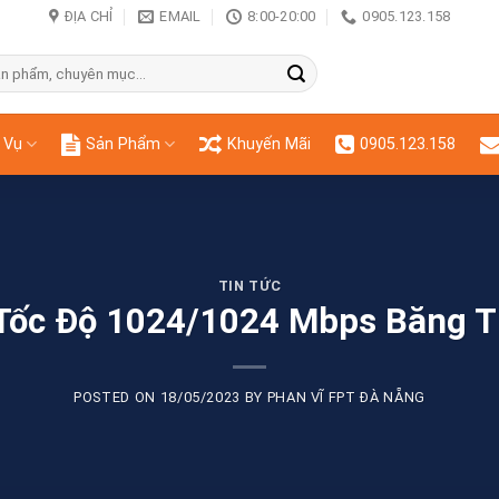
ĐỊA CHỈ
EMAIL
8:00-20:00
0905.123.158
 Vụ
Sản Phẩm
Khuyến Mãi
0905.123.158
TIN TỨC
 Tốc Độ 1024/1024 Mbps Băng T
POSTED ON
18/05/2023
BY
PHAN VĨ FPT ĐÀ NẴNG