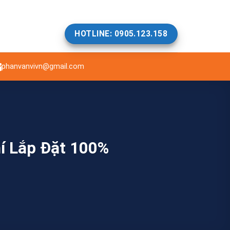
HOTLINE: 0905.123.158
phanvanvivn@gmail.com
í Lắp Đặt 100%