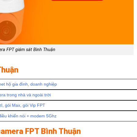
ra FPT giám sát Bình Thuận
 Thuận
net hộ gia đình, doanh nghiệp
ra trong nhà và ngoài trời
zI, gói Max, gói Vip FPT
điều khiển nói + modem 5Ghz
 camera FPT Bình Thuận