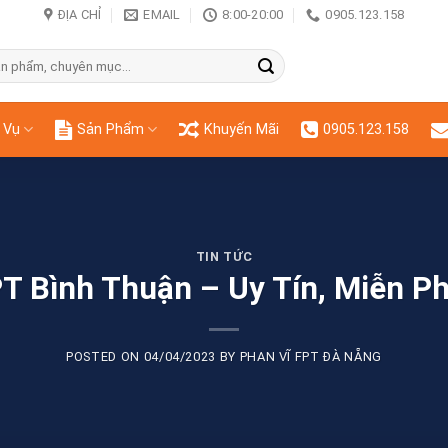
ĐỊA CHỈ
EMAIL
8:00-20:00
0905.123.158
 Vụ
Sản Phẩm
Khuyến Mãi
0905.123.158
TIN TỨC
T Bình Thuận – Uy Tín, Miễn Ph
POSTED ON
04/04/2023
BY
PHAN VĨ FPT ĐÀ NẴNG