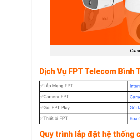
Came
Dịch Vụ FPT Telecom Bình
✅
Lắp Mạng FPT
Inter
✅
Camera FPT
Came
✅Gói
FPT Play
Gói I
✅
Thiết bị FPT
Box 
Quy trình lắp đặt hệ thống