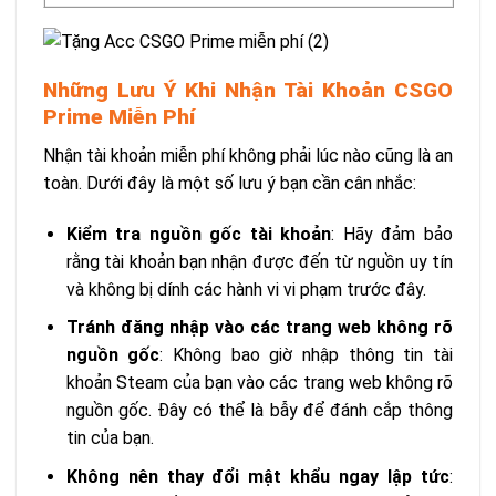
Những Lưu Ý Khi Nhận Tài Khoản CSGO
Prime Miễn Phí
Nhận tài khoản miễn phí không phải lúc nào cũng là an
toàn. Dưới đây là một số lưu ý bạn cần cân nhắc:
Kiểm tra nguồn gốc tài khoản
: Hãy đảm bảo
rằng tài khoản bạn nhận được đến từ nguồn uy tín
và không bị dính các hành vi vi phạm trước đây.
Tránh đăng nhập vào các trang web không rõ
nguồn gốc
: Không bao giờ nhập thông tin tài
khoản Steam của bạn vào các trang web không rõ
nguồn gốc. Đây có thể là bẫy để đánh cắp thông
tin của bạn.
Không nên thay đổi mật khẩu ngay lập tức
: