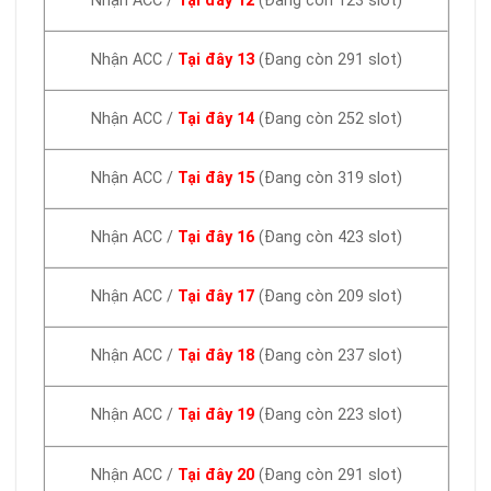
Nhận ACC /
Tại đây 12
(Đang còn 123 slot)
Nhận ACC /
Tại đây 13
(Đang còn 291 slot)
Nhận ACC /
Tại đây 14
(Đang còn 252 slot)
Nhận ACC /
Tại đây 15
(Đang còn 319 slot)
Nhận ACC /
Tại đây 16
(Đang còn 423 slot)
Nhận ACC /
Tại đây 17
(Đang còn 209 slot)
Nhận ACC /
Tại đây 18
(Đang còn 237 slot)
Nhận ACC /
Tại đây 19
(Đang còn 223 slot)
Nhận ACC /
Tại đây 20
(Đang còn 291 slot)