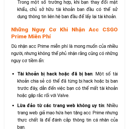
Trong một số trường hợp, khi bạn thay đổi mật
khẩu, chủ sở hữu tài khoản ban đầu có thể sử
dụng thông tin liên hệ ban đầu để lấy lại tài khoản.
Những Nguy Cơ Khi Nhận Acc CSGO
Prime Miễn Phí
Dù nhận acc Prime miễn phí là mong muốn của nhiều
người, nhưng không thể phủ nhận rằng cũng có những
nguy cơ tiềm ẩn:
Tài khoản bị hack hoặc đã bị ban
: Một số tài
khoản chia sẻ có thể đã từng bị hack hoặc bị ban
trước đây, dẫn đến việc bạn có thể mất tài khoản
hoặc gặp rắc rối với Valve.
Lừa đảo từ các trang web không uy tín
: Nhiều
trang web giả mạo hứa hẹn tặng acc Prime nhưng
thực chất là để đánh cắp thông tin cá nhân của
bạn.