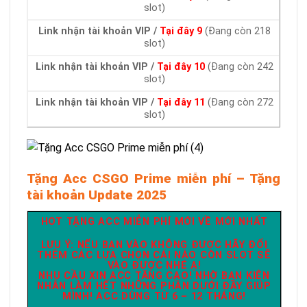
slot)
Link nhận tài khoản VIP /
Tại đây 9
(Đang còn 218
slot)
Link nhận tài khoản VIP /
Tại đây 10
(Đang còn 242
slot)
Link nhận tài khoản VIP /
Tại đây 11
(Đang còn 272
slot)
Tặng Acc CSGO Prime miễn phí – Tặng
tài khoản Update 2025
HOT TẶNG ACC MIỄN PHÍ MỚI VỀ MỚI NHẤT
LƯU Ý: NẾU BẠN VÀO KHÔNG ĐƯỢC HÃY ĐỔI
THÊM CÁC LỰA CHỌN CÁI NÀO CÒN SLOT SẼ
VÀO ĐƯỢC NHÉ Ạ!
NHU CẦU XIN ACC TĂNG CAO! NHỜ BẠN KIÊN
NHẪN LÀM HẾT NHỮNG PHẦN DƯỚI ĐÂY GIÚP
MÌNH! ACC DÙNG TỪ 6 – 12 THÁNG!