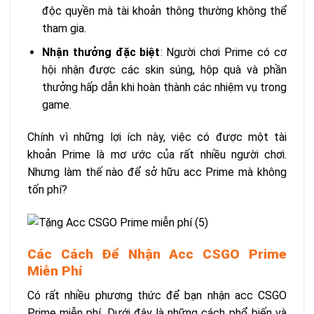
độc quyền mà tài khoản thông thường không thể
tham gia.
Nhận thưởng đặc biệt
: Người chơi Prime có cơ
hội nhận được các skin súng, hộp quà và phần
thưởng hấp dẫn khi hoàn thành các nhiệm vụ trong
game.
Chính vì những lợi ích này, việc có được một tài
khoản Prime là mơ ước của rất nhiều người chơi.
Nhưng làm thế nào để sở hữu acc Prime mà không
tốn phí?
Các Cách Để Nhận Acc CSGO Prime
Miễn Phí
Có rất nhiều phương thức để bạn nhận acc CSGO
Prime miễn phí. Dưới đây là những cách phổ biến và