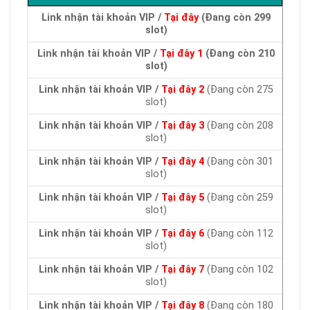
Link nhận tài khoản VIP /
Tại đây
(Đang còn 299
slot)
Link nhận tài khoản VIP /
Tại đây 1
(Đang còn 210
slot)
Link nhận tài khoản VIP /
Tại đây 2
(Đang còn 275
slot)
Link nhận tài khoản VIP /
Tại đây 3
(Đang còn 208
slot)
Link nhận tài khoản VIP /
Tại đây 4
(Đang còn 301
slot)
Link nhận tài khoản VIP /
Tại đây 5
(Đang còn 259
slot)
Link nhận tài khoản VIP /
Tại đây 6
(Đang còn 112
slot)
Link nhận tài khoản VIP /
Tại đây 7
(Đang còn 102
slot)
Link nhận tài khoản VIP /
Tại đây 8
(Đang còn 180