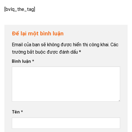
[bvlq_the_tag]
Để lại một bình luận
Email của bạn sẽ không được hiển thị công khai.
Các
trường bắt buộc được đánh dấu
*
Bình luận
*
Tên
*