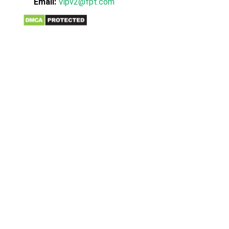
Email:
Vipv2@fpt.com