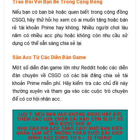
Trao Đổi Với Bạn Bè Trong Cộng Đồng
Nếu bạn có bạn bè hoặc quen biết trong cộng đồng
CSGO, hãy thử hỏi họ xem có ai muốn tặng hoặc bán
rẻ tài khoản Prime hay không. Nhiều người chơi lâu
năm có nhiều acc phụ hoặc không còn nhu cầu sử
dụng có thể sẵn sàng chia sẻ lại.
Săn Acc Từ Các Diễn Đàn Game
Một số diễn đàn game lớn như Reddit hoặc các diễn
đàn chuyên về CSGO có các bài đăng chia sẻ tài
khoản Prime miễn phí. Hãy kiểm tra các chủ đề này
thường xuyên và tham gia vào các cuộc trò chuyện
để có cơ hội nhận acc.
LƯU Ý: NẾU BẠN VÀO KHÔNG ĐƯỢC HÃY ĐỔI
THÊM CÁC LỰA CHỌN CÁI NÀO CÒN SLOT SẼ
VÀO ĐƯỢC NHÉ Ạ!
NHU CẦU XIN ACC TĂNG CAO! NHỜ BẠN KIÊN
NHẪN LÀM HẾT NHỮNG PHẦN DƯỚI ĐÂY GIÚP
MÌNH! ACC DÙNG TỪ 6 – 12 THÁNG!