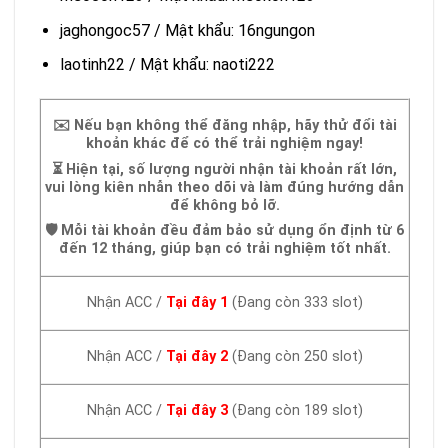
jaghongoc57 / Mật khẩu: 16ngungon
laotinh22 / Mật khẩu: naoti222
✉️ Nếu bạn không thể đăng nhập, hãy thử đổi tài
khoản khác để có thể trải nghiệm ngay!
⏳ Hiện tại, số lượng người nhận tài khoản rất lớn,
vui lòng kiên nhẫn theo dõi và làm đúng hướng dẫn
để không bỏ lỡ.
🛡️ Mỗi tài khoản đều đảm bảo sử dụng ổn định từ 6
đến 12 tháng, giúp bạn có trải nghiệm tốt nhất.
Nhận ACC /
Tại đây 1
(Đang còn 333 slot)
Nhận ACC /
Tại đây 2
(Đang còn 250 slot)
Nhận ACC /
Tại đây 3
(Đang còn 189 slot)